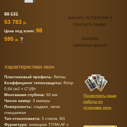
80 131
ЗАКАЗАТЬ ОСТЕКЛЕНИЕ И
53 783
р.
ПОЛУЧИТЬ СКИДКУ
98
Цена под ключ:
595
?
ЗАКАЗАТЬ
р.
ОБРАТНЫЙ ЗВОНОК
Характеристики окон
Пластиковый профиль:
Rehau
Коэффициент теплозащиты:
Rопр:
0,64 (м2 × C°)/Вт
Монтажная глубина:
60 мм
Посмотреть наши
Число камер:
3 камеры
работы по
Поверхность:
гладкая, легко
установке окон
очищаемая
Тип стеклопакета:
3 стекла, M1
Фурнитура:
немецкая TITAN AF c