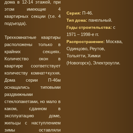
дома в 12-14 этажей, при
этом имеющие 4
П-46.
Серия:
квартирных секции (т.е. 4
панельный.
Тип дома:
подъезда).
с
Годы строительства:
1971 – 1998-е гг.
Трехкомнатные квартиры
Москва,
Распространение:
расположены только в
Одинцово, Реутов,
крайних секциях.
Тольятти, Химки
Количество окон в
(Новогорск), Электроугли.
квартире соответствует
количеству комнат+кухня.
Дома серии П-46м
оснащались типовыми
раздвижными
стеклопакетами, но мало в
каком, сданном в
эксплуатацию доме,
жильцы с наступлением
зимы оставляли