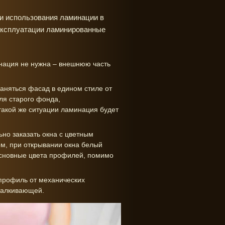
ти использования ламинации в
 эксплуатации ламинированные
нация не нужна – внешнюю часть
раняться фасад в едином стиле от
ля старого фонда,
такой же ситуации ламинация будет
ьно заказать окна с цветным
м, при открывании окна белый
Основные цвета профилей, помимо
профиль от механических
тталкивающей.