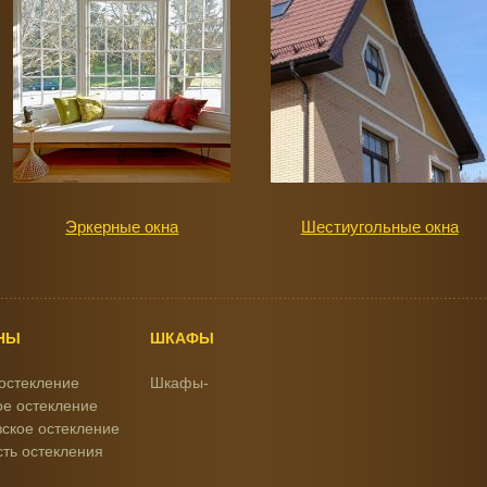
Эркерные окна
Шестиугольные окна
НЫ
ШКАФЫ
остекление
Шкафы-
е остекление
ское остекление
ть остекления