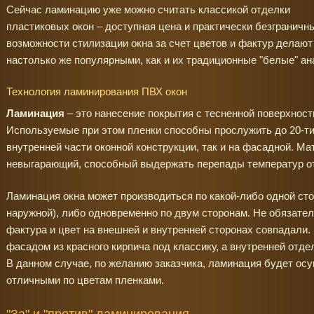
Сейчас ламинацию уже можно считать классикой отделки
пластиковых окон – доступная цена и практически безграничн
возможности стилизации окна за счет цветов и фактур делаю
настолько же популярными, как и их традиционные "белые" ан
Технология ламинирования ПВХ окон
Ламинация
– это нанесение покрытия с тесненной поверхнос
Используемые при этом пленки способны прослужить до 20-ти 
внутренней части оконной конструкции, так и на фасадной. Ма
невыгарающий, способный выдержать перепады температур от 
Ламинация окна может производиться по какой-либо одной сто
наружной), либо одновременно по двум сторонам. Не обязате
фактура и цвет на внешней и внутренней сторонах совпадали
фасадом из красного кирпича под классику, а внутренней отде
В данном случае, по желанию заказчика, ламинация будет ос
отличными по цветам пленками.
"За" и "против" ламинирования