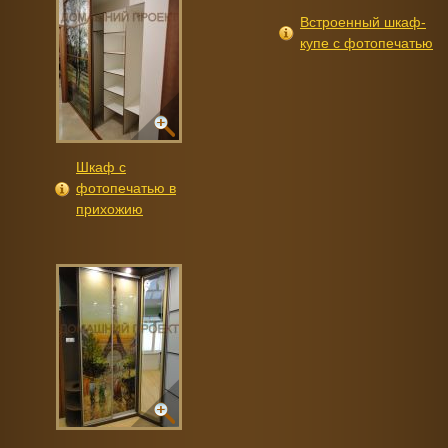
Встроенный шкаф-
купе с фотопечатью
Шкаф с
фотопечатью в
прихожию