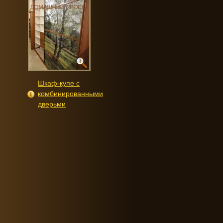
Шкаф-купе с
комбинированными
дверьми