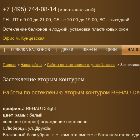
+7 (495) 744-08-14
(многоканальный)
ПН - ПТ с 9.00 до 21.00, СБ - с 10.00 до 19.00, ВС - выходной
Остекление балконов и лоджий, установка пластиковых окон
Офис м. Кунцевская
ОТДЕЛКА БАЛКОНОВ
ДВЕРИ
ШКАФЫ
ЦЕНЫ
НАШИ 
Главная
Наши работы
Работы по остеклению и отделке балконов
Застеклени
Застекление вторым контуром
Работы по остеклению вторым контуром REHAU Del
профиль:
REHAU Delight
цвет рамы:
белый
внешнее (старое) ограждение оставлено
г. Люберцы, ул. Дружбы
Балконный блок убран, т. е. комната вместе с балконом стала е